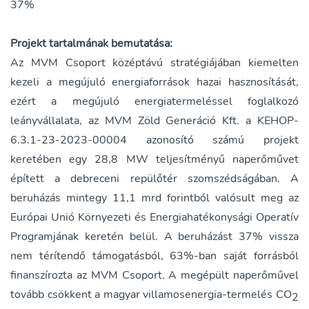
37%
Projekt tartalmának bemutatása:
Az MVM Csoport középtávú stratégiájában kiemelten
kezeli a megújuló energiaforrások hazai hasznosítását,
ezért a megújuló energiatermeléssel foglalkozó
leányvállalata, az MVM Zöld Generáció Kft. a KEHOP-
6.3.1-23-2023-00004 azonosító számú projekt
keretében egy 28,8 MW teljesítményű naperőművet
épített a debreceni repülőtér szomszédságában. A
beruházás mintegy 11,1 mrd forintból valósult meg az
Európai Unió Környezeti és Energiahatékonysági Operatív
Programjának keretén belül. A beruházást 37% vissza
nem térítendő támogatásból, 63%-ban saját forrásból
finanszírozta az MVM Csoport. A megépült naperőművel
tovább csökkent a magyar villamosenergia-termelés CO
2