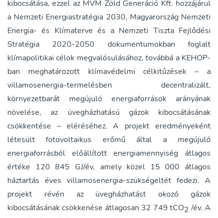
kibocsátása, ezzel az MVM Zöld Generáció Kft. hozzájárul
a Nemzeti Energiastratégia 2030, Magyarország Nemzeti
Energia- és Klímaterve és a Nemzeti Tiszta Fejlődési
Stratégia 2020-2050 dokumentumokban foglalt
klímapolitikai célok megvalósulásához, továbbá a KEHOP-
ban meghatározott klímavédelmi célkitűzések – a
villamosenergia-termelésben decentralizált,
környezetbarát megújuló energiaforrások arányának
növelése, az üvegházhatású gázok kibocsátásának
csökkentése – eléréséhez. A projekt eredményeként
létesült fotovoltaikus erőmű által a megújuló
energiaforrásból előállított energiamennyiség átlagos
értéke 120 845 GJ/év, amely közel 15 000 átlagos
háztartás éves villamosenergia-szükségeltét fedezi. A
projekt révén az üvegházhatást okozó gázok
kibocsátásának csökkenése átlagosan 32 749 tCO
/év. A
2