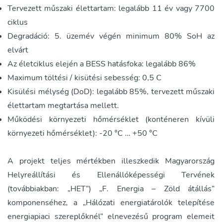
Tervezett műszaki élettartam: legalább 11 év vagy 7700
ciklus
Degradáció: 5. üzemév végén minimum 80% SoH az
elvárt
Az életciklus elején a BESS hatásfoka: legalább 86%
Maximum töltési / kisütési sebesség: 0,5 C
Kisülési mélység (DoD): legalább 85%, tervezett műszaki
élettartam megtartása mellett.
Működési környezeti hőmérséklet (konténeren kívüli
környezeti hőmérséklet): -20 °C … +50 °C
A projekt teljes mértékben illeszkedik Magyarország
Helyreállítási és Ellenállóképességi Tervének
(továbbiakban: „HET”) „F. Energia – Zöld átállás”
komponenséhez, a „Hálózati energiatárolók telepítése
energiapiaci szereplőknél” elnevezésű program elemeit