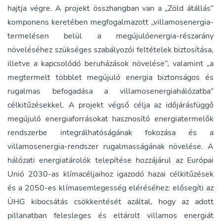
hajtja végre. A projekt összhangban van a „Zöld átállás”
komponens keretében megfogalmazott „villamosenergia-
termelésen belül a megújulóenergia-részarány
növeléséhez szükséges szabályozói feltételek biztosítása,
illetve a kapcsolódó beruházások növelése”, valamint „a
megtermelt többlet megújuló energia biztonságos és
rugalmas befogadása a villamosenergiahálózatba”
célkitűzésekkel. A projekt végső célja az időjárásfüggő
megújuló energiaforrásokat hasznosító energiatermelők
rendszerbe integrálhatóságának fokozása és a
villamosenergia-rendszer rugalmasságának növelése. A
hálózati energiatárolók telepítése hozzájárul az Európai
Unió 2030-as klímacéljaihoz igazodó hazai célkitűzések
és a 2050-es klímasemlegesség eléréséhez: elősegíti az
ÜHG kibocsátás csökkentését azáltal, hogy az adott
pillanatban felesleges és eltárolt villamos energiát