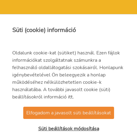
Kapcsolat
Süti (cookie) információ
zoldgeneracio@mvm.hu
Oldalunk cookie-kat (sütiket) használ. Ezen fájlok
1031 Budapest, Szentendrei út 207-209.
információkat szolgáltatnak számunkra a
felhasználó oldallátogatási szokásairól. Honlapunk
06-1-304-2000
igénybevételével Ön beleegyezik a honlap
működéséhez nélkülözhetetlen cookie-k
használatába. A további javasolt cookie (süti)
beállításokról információ
itt
.
Elfogadom a javasolt süti beállításokat
@2021 MVM Zöld Generáció
Zrt.
Süti beállítások módosítása