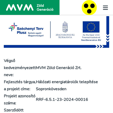
Végső
kedvezményezett
MVM Zöld Generáció Zrt.
neve:
Fejlesztés tárgya,
Hálózati energiatárolók telepítése
a projekt címe:
Sopronkövesden
Projekt azonosító
RRF-6.5.1-23-2024-00016
száma:
Szerződött