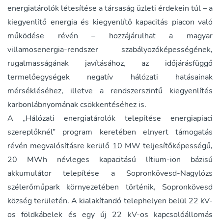
energiatárolók létesítése a társaság üzleti érdekein túl – a
kiegyenlítő energia és kiegyenlítő kapacitás piacon való
működése révén – hozzájárulhat a magyar
villamosenergia-rendszer szabályozóképességének,
rugalmasságának javításához, az időjárásfüggő
termelőegységek negatív hálózati hatásainak
mérsékléséhez, illetve a rendszerszintű kiegyenlítés
karbonlábnyomának csökkentéséhez is.
A „Hálózati energiatárolók telepítése energiapiaci
szereplőknél” program keretében elnyert támogatás
révén megvalósításre kerülő 10 MW teljesítőképességű,
20 MWh névleges kapacitású lítium-ion bázisú
akkumulátor telepítése a Sopronkövesd-Nagylózs
szélerőműpark környezetében történik, Sopronkövesd
község területén. A kialakítandó telephelyen belül 22 kV-
os földkábelek és egy új 22 kV-os kapcsolóállomás