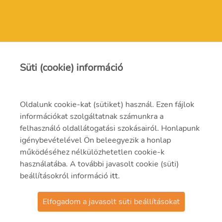
Kapcsolat
Süti (cookie) információ
zoldgeneracio@mvm.hu
Oldalunk cookie-kat (sütiket) használ. Ezen fájlok
1031 Budapest, Szentendrei út 207-209.
információkat szolgáltatnak számunkra a
felhasználó oldallátogatási szokásairól. Honlapunk
06-1-304-2000
igénybevételével Ön beleegyezik a honlap
működéséhez nélkülözhetetlen cookie-k
használatába. A további javasolt cookie (süti)
beállításokról információ
itt
.
Elfogadom a javasolt süti beállításokat
@2021 MVM Zöld Generáció