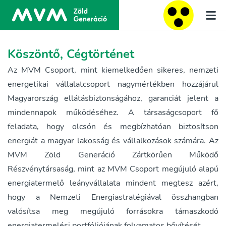
Köszöntő, Cégtörténet
Az MVM Csoport, mint kiemelkedően sikeres, nemzeti
energetikai vállalatcsoport nagymértékben hozzájárul
Magyarország ellátásbiztonságához, garanciát jelent a
mindennapok működéséhez. A társaságcsoport fő
feladata, hogy olcsón és megbízhatóan biztosítson
energiát a magyar lakosság és vállalkozások számára. Az
MVM Zöld Generáció Zártkörűen Működő
Részvénytársaság, mint az MVM Csoport megújuló alapú
energiatermelő leányvállalata mindent megtesz azért,
hogy a Nemzeti Energiastratégiával összhangban
valósítsa meg megújuló forrásokra támaszkodó
energiatermelési portfóliójának folyamatos bővítését.