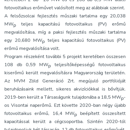
fotovoltaikus erőművet valósított meg az alábbiak szerint.
A felsőzsolcai fejlesztés műszaki tartalma egy 20,038
MW
teljes kapacitású fotovoltaikus (PV) erőmű
p
megvalósítása, míg a paksi fejlesztés műszaki tartalma
egy 20,680 MW
teljes kapacitású fotovoltaikus (PV)
p
erőmű megvalósítása volt.
Program részeként további 5 projekt keretében összesen
108 db 0,59 MW
teljesítőképességű fotovoltaikus
p
kiserőmű került megvalósításra Magyarország területén.
Az MVM Zöld Generáció Zrt. megújuló portfólióját
beruházásaink mellett, sikeres akvizíciókkal is bővítjük.
2019-ben került a Társaságunk tulajdonába a 18,5 MW
-
p
os Visontai naperőmű. Ezt követte 2020-ban négy újabb
fotovoltaikus erőmű, 16,4 MW
beépített összesített
p
kapacitással került a cégcsoportba. Szintén 2020-tól
tulajdonoljuk hét társaság, 12 db fotovoltaikus erőművét,