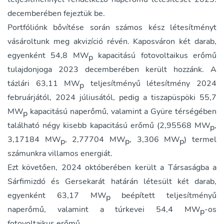
decemberében fejeztük be.
Portfóliónk bővítése során számos kész létesítményt
vásároltunk meg akvizíció révén. Kaposváron két darab,
egyenként 54,8 MW
kapacitású fotovoltaikus erőmű
p
tulajdonjoga 2023 decemberében került hozzánk. A
tázlári 63,11 MW
teljesítményű létesítmény 2024
p
februárjától, 2024 júliusától, pedig a tiszapüspöki 55,7
MW
kapacitású naperőmű, valamint a Gyüre térségében
p
található négy kisebb kapacitású erőmű (2,95568 MW
,
p
3,17184 MW
, 2,77704 MW
, 3,306 MW
) termel
p
p
p
számunkra villamos energiát.
Ezt követően, 2024 októberében került a Társaságba a
Sárfimizdó és Gersekarát határán létesült két darab,
egyenként 63,17 MW
beépített teljesítményű
p
naperőmű, valamint a túrkevei 54,4 MW
-os
p
fotovoltaikus erőmű.