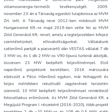
villamosenergia-termelői tevékenységét. 2009.
november 23-án a Társaság egyedüli tulajdonosa az MVM
Zrt. lett. A Társaság neve 2012-ben módosult MVM
Hungarowind Kft.-re majd 2019-ben vette fel az MVM
Zöld Generáció Kft. nevet, amely a legteljesebben kifejezi
szemléletünket, elhivatottságunkat. Vállalatunk
szélerőmű parkját a piacvezető dán VESTAS vállalat 7 db
3 MW-os, és 1 db 2 MW-os V90 típusú turbinái alkotják,
összesen 23 MW beépített teljesítménnyel. Első
naperőmű projektünk keretében, 2016 márciusára
elkészült a Pécsi Hőerőmű egykori, már felhagyott és
teljes mértékben rekultivált zagyterének területén
üzemelő, 10 MW beépített teljesítménnyel rendelkező
fotovoltaikus erőművünk. Az MVM Zöld Generáció Kft. a
Megújuló Program I. részeként (2016-2020), több projekt
keretében 2 db ~20 MW-os és 108 db 0,5 MW alatti