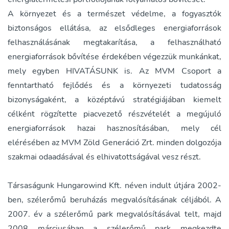
A környezet és a természet védelme, a fogyasztók
biztonságos ellátása, az elsődleges energiaforrások
felhasználásának megtakarítása, a felhasználható
energiaforrások bővítése érdekében végezzük munkánkat,
mely egyben HIVATÁSUNK is. Az MVM Csoport a
fenntartható fejlődés és a környezeti tudatosság
bizonyságaként, a középtávú stratégiájában kiemelt
célként rögzítette piacvezető részvételét a megújuló
energiaforrások hazai hasznosításában, mely cél
elérésében az MVM Zöld Generáció Zrt. minden dolgozója
szakmai odaadásával és elhivatottságával vesz részt.
Társaságunk Hungarowind Kft. néven indult útjára 2002-
ben, szélerőmű beruházás megvalósításának céljából. A
2007. év a szélerőmű park megvalósításával telt, majd
2008 márciusában a szélerőmű park megkezdte