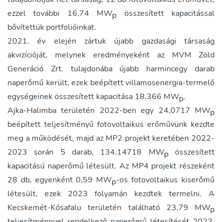
ezzel további 16,74 MW
összesített kapacitással
p
bővítettük portfolióinkat.
2021. év elején zártuk újabb gazdasági társaság
akvizícióját, melynek eredményeként az MVM Zöld
Generáció Zrt. tulajdonába újabb harmincegy darab
naperőmű került, ezek beépített villamosenergia-termelő
egységeinek összesített kapacitása 18,366 MW
.
p
Ajka-Halimba területén 2022-ben egy 24,0717 MW
p
beépített teljesítményű fotovoltaikus erőművünk kezdte
meg a működését, majd az MP2 projekt keretében 2022-
2023 során 5 darab, 134,14718 MW
összesített
p
kapacitású naperőmű létesült. Az MP4 projekt részeként
28 db, egyenként 0,59 MW
-os fotovoltaikus kiserőmű
p
létesült, ezek 2023 folyamán kezdtek termelni. A
Kecskemét-Kósafalu területén található 23,79 MW
p
teljesítménnyel rendelkező naperőmű létesítését 2023.