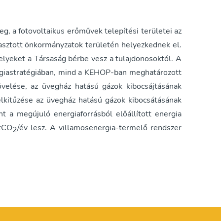
g, a fotovoltaikus erőművek telepítési területei az
asztott önkormányzatok területén helyezkednek el.
lyeket a Társaság bérbe vesz a tulajdonosoktól. A
rgiastratégiában, mind a KEHOP-ban meghatározott
övelése, az üvegház hatású gázok kibocsájtásának
lkitűzése az üvegház hatású gázok kibocsátásának
t a megújuló energiaforrásból előállított energia
 tCO
/év lesz. A villamosenergia-termelő rendszer
2