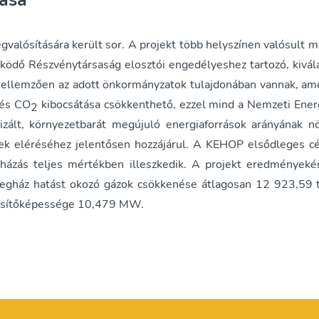
ása
alósítására került sor. A projekt több helyszínen valósult me
ödő Részvénytársaság elosztói engedélyeshez tartozó, kivál
jellemzően az adott önkormányzatok tulajdonában vannak, ame
lés CO
kibocsátása csökkenthető, ezzel mind a Nemzeti Ene
2
izált, környezetbarát megújuló energiaforrások arányának n
sek eléréséhez jelentősen hozzájárul. A KEHOP elsődleges cé
házás teljes mértékben illeszkedik. A projekt eredményekén
vegház hatást okozó gázok csökkenése átlagosan 12 923,59
jesítőképessége 10,479 MW.