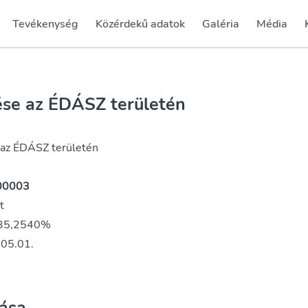
Tevékenység
Közérdekű adatok
Galéria
Média
(current)
tése az ÉDÁSZ területén
 az ÉDÁSZ területén
-00003
t
35,2540%
05.01.