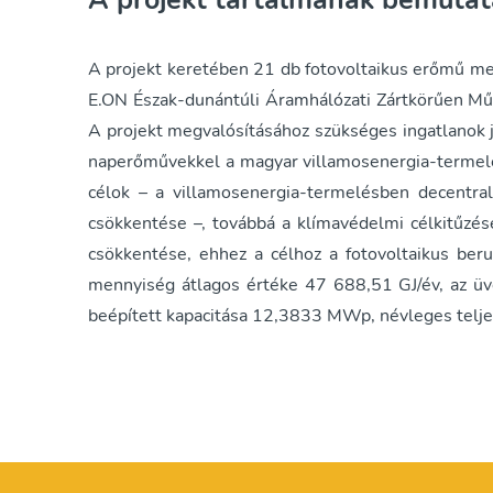
A projekt tartalmának bemutat
A projekt keretében 21 db fotovoltaikus erőmű megv
E.ON Észak-dunántúli Áramhálózati Zártkörűen Műk
A projekt megvalósításához szükséges ingatlanok 
naperőművekkel a magyar villamosenergia-terme
célok – a villamosenergia-termelésben decentral
csökkentése –, továbbá a klímavédelmi célkitűzé
csökkentése, ehhez a célhoz a fotovoltaikus beru
mennyiség átlagos értéke 47 688,51 GJ/év, az ü
beépített kapacitása 12,3833 MWp, névleges tel